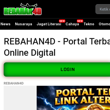
News
Nusaraya
Jagat Literasi
Cahaya
Tekno
Otomo
REBAHAN4D - Portal Terba
Online Digital
LOGIN
REBAHAN4D