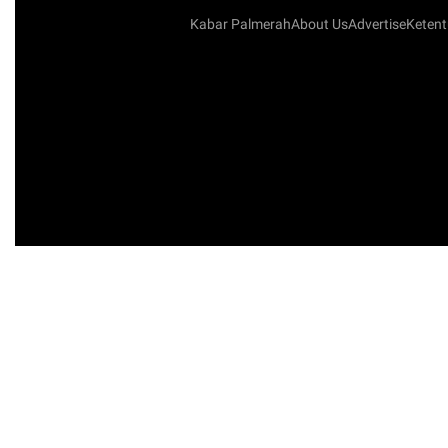
Kabar Palmerah
About Us
Advertise
Keten